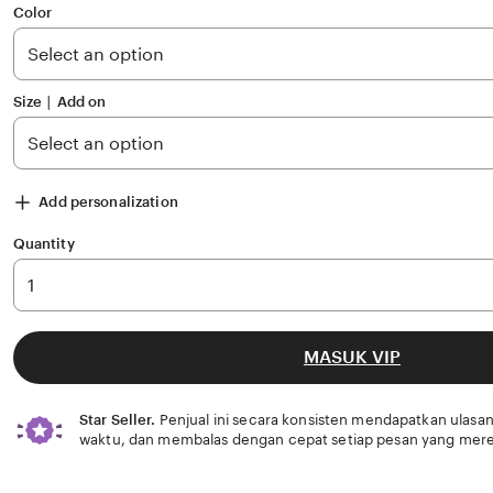
of
Color
5
stars
Size ∣ Add on
Add personalization
Quantity
MASUK VIP
Star Seller.
Penjual ini secara konsisten mendapatkan ulasan
waktu, dan membalas dengan cepat setiap pesan yang mere