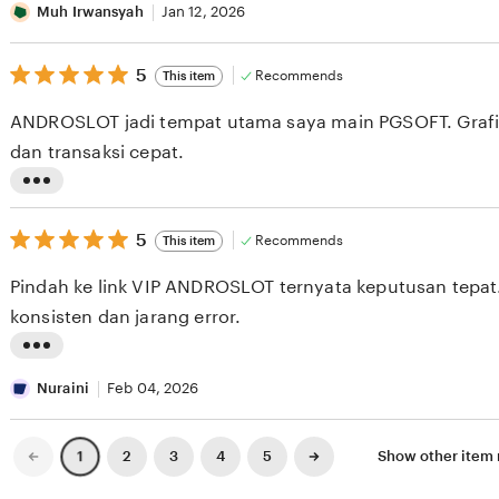
e
i
Muh Irwansyah
Jan 12, 2026
v
s
i
5
t
5
Recommends
This item
out
e
i
of
ANDROSLOT jadi tempat utama saya main PGSOFT. Grafik 
5
w
n
stars
dan transaksi cepat.
b
g
y
r
L
D
e
i
5
5
Recommends
This item
e
v
s
out
of
a
i
t
Pindah ke link VIP ANDROSLOT ternyata keputusan tepat
5
s
stars
e
i
konsisten dan jarang error.
y
w
n
L
b
g
i
Nuraini
Feb 04, 2026
y
r
s
M
e
t
Previous
Next
2
3
4
5
Show other item
1
u
v
page
page
i
h
i