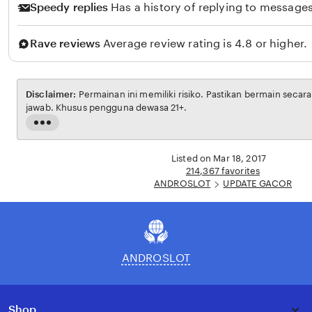
Speedy replies
Has a history of replying to messages
Rave reviews
Average review rating is 4.8 or higher.
Disclaimer:
Permainan ini memiliki risiko. Pastikan bermain seca
jawab. Khusus pengguna dewasa 21+.
Read
the
full
Listed on Mar 18, 2017
description
214,367 favorites
ANDROSLOT
UPDATE GACOR
ANDROSLOT
Shop