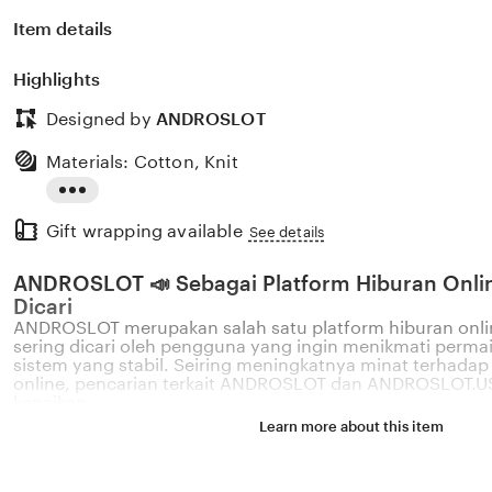
Item details
Highlights
Designed by
ANDROSLOT
Materials: Cotton, Knit
Read
Gift wrapping available
the
See details
full
ANDROSLOT 📣 Sebagai Platform Hiburan Onli
description
Dicari
ANDROSLOT merupakan salah satu platform hiburan onlin
sering dicari oleh pengguna yang ingin menikmati permai
sistem yang stabil. Seiring meningkatnya minat terhadap
online, pencarian terkait ANDROSLOT dan ANDROSLOT.US
kenaikan.
Banyak pengguna tertarik pada ANDROSLOT karena akses
Learn more about this item
dan tampilan sistem yang sederhana. Platform ini diranc
digunakan oleh berbagai kalangan tanpa memerlukan pen
rumit. Dengan hanya menggunakan browser, pengguna 