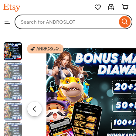
ANDROSLOT
Search
Skip
Browse
for
to
Content
items
or
shops
ANDROSLOT